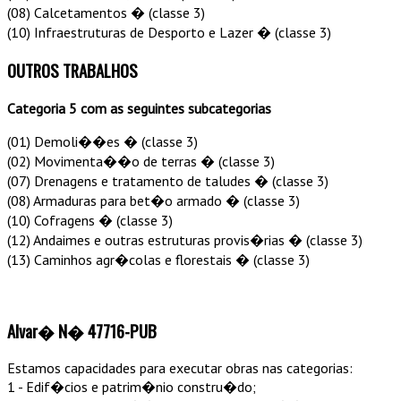
(08) Calcetamentos � (classe 3)
(10) Infraestruturas de Desporto e Lazer � (classe 3)
OUTROS TRABALHOS
Categoria 5 com as seguintes subcategorias
(01) Demoli��es � (classe 3)
(02) Movimenta��o de terras � (classe 3)
(07) Drenagens e tratamento de taludes � (classe 3)
(08) Armaduras para bet�o armado � (classe 3)
(10) Cofragens � (classe 3)
(12) Andaimes e outras estruturas provis�rias � (classe 3)
(13) Caminhos agr�colas e florestais � (classe 3)
Alvar�
N�
47716-PUB
Estamos capacidades para executar obras nas categorias:
1 - Edif�cios e patrim�nio constru�do;